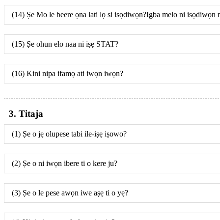
(14) Ṣe Mo le beere ọna lati lọ si isọdiwọn?Igba melo ni isọdiwọn ni
(15) Ṣe ohun elo naa ni iṣẹ STAT?
(16) Kini nipa ifamọ ati iwọn iwọn?
3. Titaja
(1) Ṣe o jẹ olupese tabi ile-iṣẹ iṣowo?
(2) Ṣe o ni iwọn ibere ti o kere ju?
(3) Ṣe o le pese awọn iwe aṣẹ ti o yẹ?