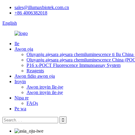
sales@illumaxbiotek.com.cn
+86 4006382018
English
Ile
Awọn ọja
Oluyanju ajẹsara ajẹsara chemiluminescence ti Ilu Chi
Oluyanju ajẹsara ajẹsara chemiluminescence China (P
P16 x-POCT Fluorescence Immunoassay System
Reagents
Awọn fidio awọn ọja
Iroyin
Awọn iroyin Ile-iṣẹ
Awọn iroyin ile-iṣẹ
Nipa re
FAQs
Pe wa