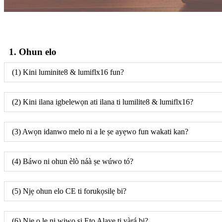
1. Ohun elo
(1) Kini luminite8 & lumiflx16 fun?
(2) Kini ilana igbelewọn ati ilana ti lumilite8 & lumiflx16?
(3) Awọn idanwo melo ni a le ṣe ayẹwo fun wakati kan?
(4) Báwo ni ohun èlò náà ṣe wúwo tó?
(5) Njẹ ohun elo CE ti forukọsilẹ bi?
(6) Njẹ o le ni wiwo si Eto Alaye ti yàrá bi?