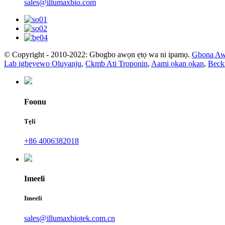
sales@illumaxbio.com
© Copyright - 2010-2022: Gbogbo awọn ẹtọ wa ni ipamọ.
Gbona Aw
Lab igbeyewo Oluyanju
,
Ckmb Ati Troponin
,
Aami ọkan ọkan
,
Beck
Foonu
Tẹli
+86 4006382018
Imeeli
Imeeli
sales@illumaxbiotek.com.cn