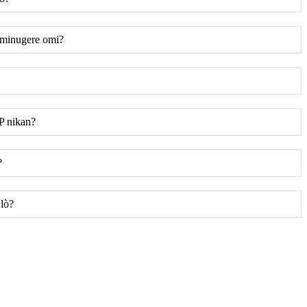
dominugere omi?
LP nikan?
?
 lò?