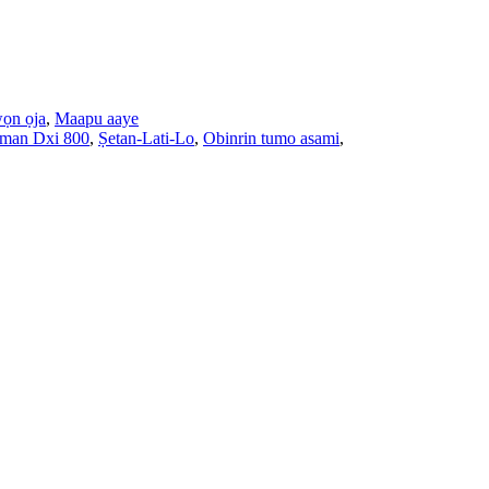
ọn ọja
,
Maapu aaye
man Dxi 800
,
Ṣetan-Lati-Lo
,
Obinrin tumo asami
,