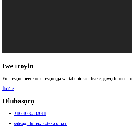
Iwe iroyin
Fun awọn ibeere nipa awọn ọja wa tabi atokọ idiyele, jọwọ fi imeeli rẹ
Ìbéèrè
Olubasọrọ
+86 4006382018
sales@illumaxbiotek.com.cn