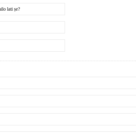
lo lati ṣe?