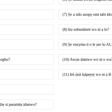
(7) Ṣe a nilo asopọ omi tabi i
(8) Iru sobusitireti wo ni a lo?
(9) Ṣe enzymu ti o le ṣee lo A
gbogbo?
(10) Awọn idanwo wo ni o wa
(11) Irú ọ̀nà ìṣàpẹẹrẹ wo ni a lè
lẹgbẹ si paramita idanwo?