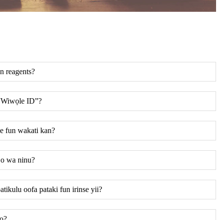
ọn reagents?
i “Wiwọle ID”?
e fun wakati kan?
i o wa ninu?
atikulu oofa pataki fun irinse yii?
lo?