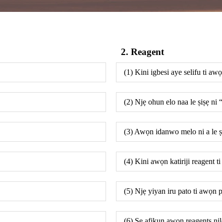
2. Reagent
(1) Kini igbesi aye selifu ti aw
(2) Njẹ ohun elo naa le ṣiṣẹ n
(3) Awọn idanwo melo ni a le ṣ
(4) Kini awọn katiriji reagent t
(5) Njẹ yiyan iru pato ti awọn p
(6) Ṣe afikun awọn reagents ni