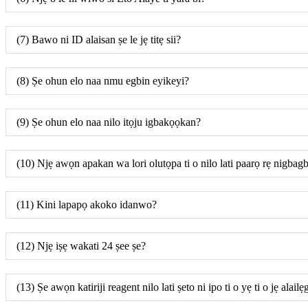
(7) Bawo ni ID alaisan ṣe le jẹ titẹ sii?
(8) Ṣe ohun elo naa nmu egbin eyikeyi?
(9) Ṣe ohun elo naa nilo itọju igbakọọkan?
(10) Njẹ awọn apakan wa lori olutọpa ti o nilo lati paarọ rẹ nigba
(11) Kini lapapọ akoko idanwo?
(12) Njẹ iṣẹ wakati 24 ṣee ṣe?
(13) Ṣe awọn katiriji reagent nilo lati ṣeto ni ipo ti o yẹ ti o jẹ alai