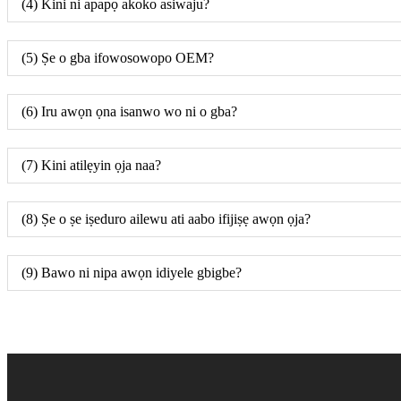
(4) Kini ni apapọ akoko asiwaju?
(5) Ṣe o gba ifowosowopo OEM?
(6) Iru awọn ọna isanwo wo ni o gba?
(7) Kini atilẹyin ọja naa?
(8) Ṣe o ṣe iṣeduro ailewu ati aabo ifijiṣẹ awọn ọja?
(9) Bawo ni nipa awọn idiyele gbigbe?