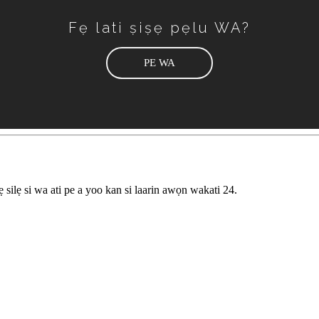
Fẹ lati ṣiṣẹ pẹlu WA?
PE WA
 silẹ si wa ati pe a yoo kan si laarin awọn wakati 24.